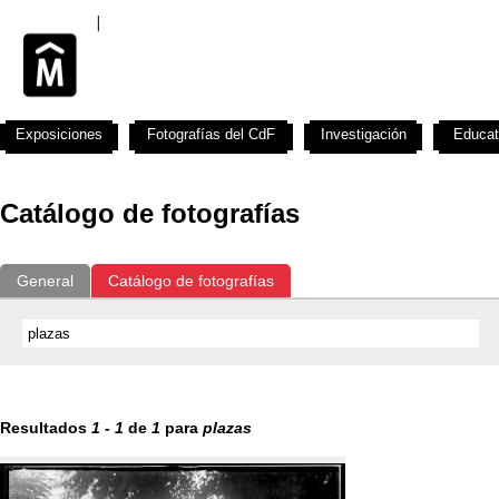
Exposiciones
Fotografías del CdF
Investigación
Educat
Catálogo de fotografías
General
Catálogo de fotografías
Resultados
1
-
1
de
1
para
plazas