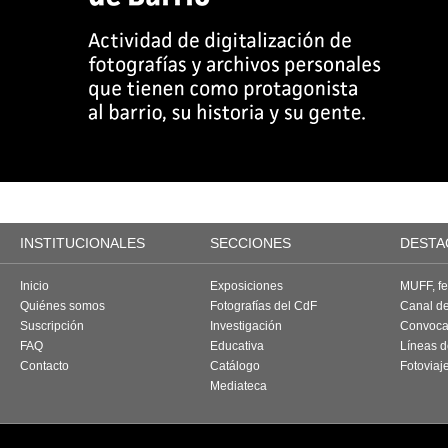
INSTITUCIONALES
SECCIONES
DESTA
Inicio
Exposiciones
MUFF, fes
Quiénes somos
Fotografías del CdF
Canal d
Suscripción
Investigación
Convoca
FAQ
Educativa
Líneas d
Contacto
Catálogo
Fotoviaj
Mediateca