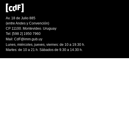
Av. 18 de Julio 885
(entre Andes y Convención)
CP 11100. Montevideo. Uruguay
Tel: [598 2] 1950 7960
Mail:
CdF@imm.gub.uy
Lunes, miércoles, jueves, viernes: de 10 a 19.30 h.
Martes: de 10 a 21 h. Sábados de 9.30 a 14.30 h.