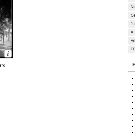
Ni
Ce
Ju
A
Ar
E
P
rro.