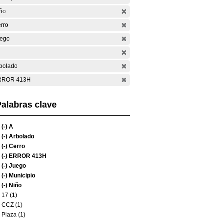
ño
rro
ego
bolado
RROR 413H
alabras clave
(-)
A
(-)
Arbolado
(-)
Cerro
(-)
ERROR 413H
(-)
Juego
(-)
Municipio
(-)
Niño
17 (1)
CCZ (1)
Plaza (1)