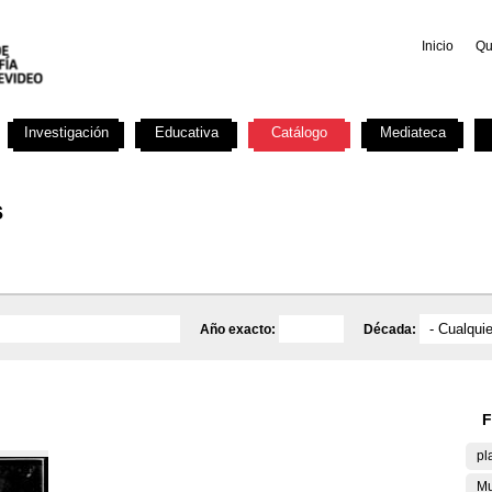
Inicio
Qu
Investigación
Educativa
Catálogo
Mediateca
s
Año exacto:
Década:
F
pl
Mu