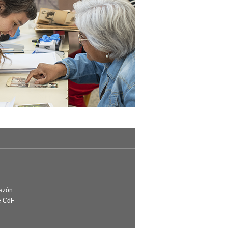
Razón
e CdF