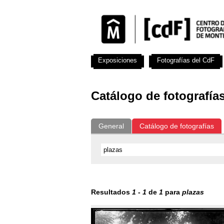
Exposiciones
Fotografías del CdF
Catálogo de fotografía
General
Catálogo de fotografías
Resultados
1
-
1
de
1
para
plazas