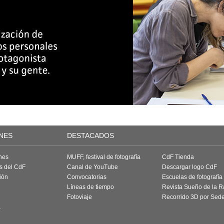
NES
DESTACADOS
nes
MUFF, festival de fotografía
CdF Tienda
as del CdF
Canal de YouTube
Descargar logo CdF
ión
Convocatorias
Escuelas de fotografía
Líneas de tiempo
Revista Sueño de la 
Fotoviaje
Recorrido 3D por Sed
a