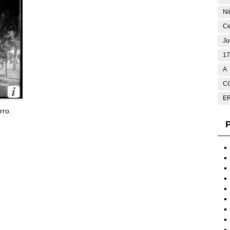
Ni
Ce
Ju
17
A
C
E
rro.
P