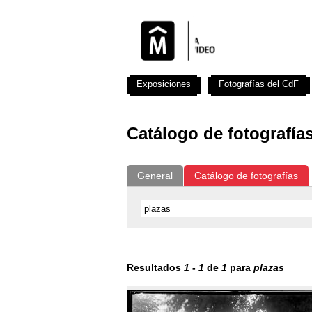
Exposiciones
Fotografías del CdF
Catálogo de fotografía
General
Catálogo de fotografías
Resultados
1
-
1
de
1
para
plazas