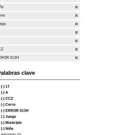
ño
rro
ego
CZ
RROR 413H
alabras clave
(-)
17
(-)
A
(-)
CCZ
(-)
Cerro
(-)
ERROR 413H
(-)
Juego
(-)
Municipio
(-)
Niño
Arbolado (1)