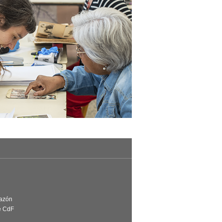
Razón
e CdF