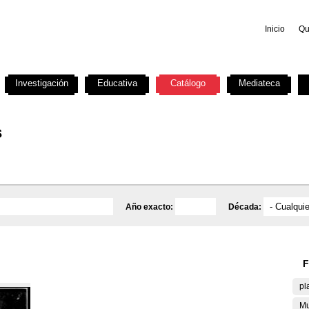
Inicio
Qu
Investigación
Educativa
Catálogo
Mediateca
s
Año exacto:
Década:
F
pl
Mu