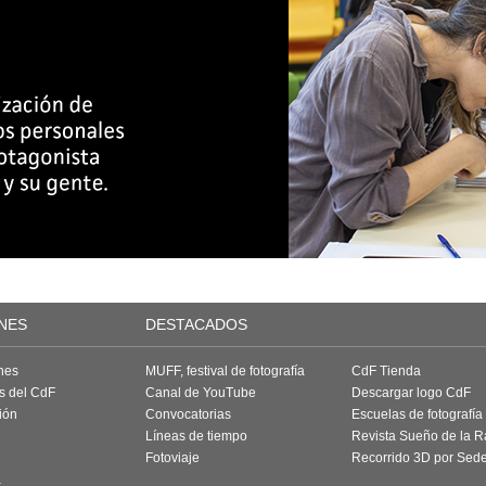
NES
DESTACADOS
nes
MUFF, festival de fotografía
CdF Tienda
as del CdF
Canal de YouTube
Descargar logo CdF
ión
Convocatorias
Escuelas de fotografía
Líneas de tiempo
Revista Sueño de la 
Fotoviaje
Recorrido 3D por Sed
a