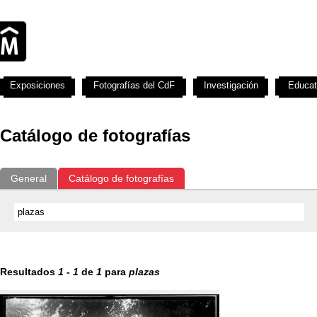
Exposiciones
Fotografías del CdF
Investigación
Educat
Catálogo de fotografías
General
Catálogo de fotografías
Resultados
1
-
1
de
1
para
plazas