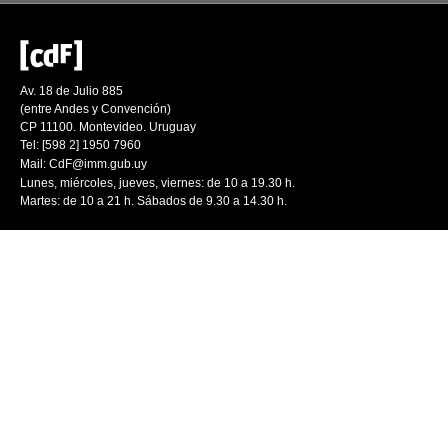
Av. 18 de Julio 885
(entre Andes y Convención)
CP 11100. Montevideo. Uruguay
Tel: [598 2] 1950 7960
Mail:
CdF@imm.gub.uy
Lunes, miércoles, jueves, viernes: de 10 a 19.30 h.
Martes: de 10 a 21 h. Sábados de 9.30 a 14.30 h.