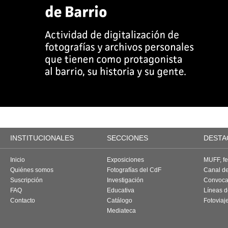
INSTITUCIONALES
SECCIONES
DESTA
Inicio
Exposiciones
MUFF, fes
Quiénes somos
Fotografías del CdF
Canal d
Suscripción
Investigación
Convoca
FAQ
Educativa
Líneas d
Contacto
Catálogo
Fotoviaj
Mediateca