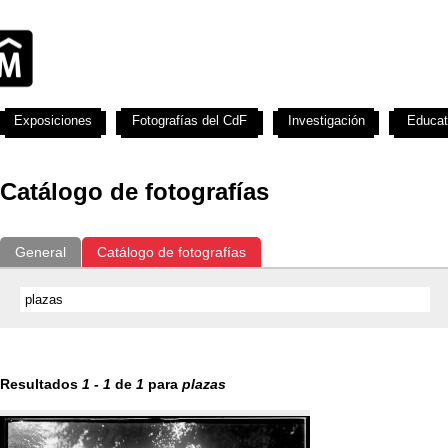
Exposiciones
Fotografías del CdF
Investigación
Educat
Catálogo de fotografías
General
Catálogo de fotografías
Resultados
1
-
1
de
1
para
plazas