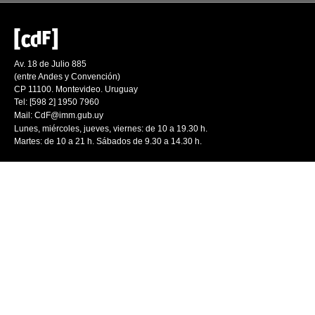
Av. 18 de Julio 885
(entre Andes y Convención)
CP 11100. Montevideo. Uruguay
Tel: [598 2] 1950 7960
Mail:
CdF@imm.gub.uy
Lunes, miércoles, jueves, viernes: de 10 a 19.30 h.
Martes: de 10 a 21 h. Sábados de 9.30 a 14.30 h.