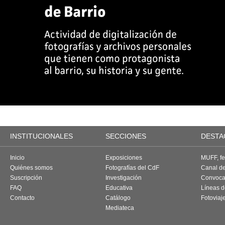
INSTITUCIONALES
SECCIONES
DESTA
Inicio
Exposiciones
MUFF, fes
Quiénes somos
Fotografías del CdF
Canal d
Suscripción
Investigación
Convoca
FAQ
Educativa
Líneas d
Contacto
Catálogo
Fotoviaj
Mediateca