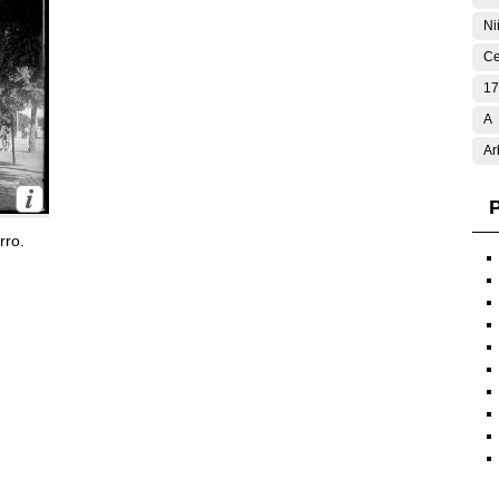
Ni
Ce
17
A
Ar
P
rro.