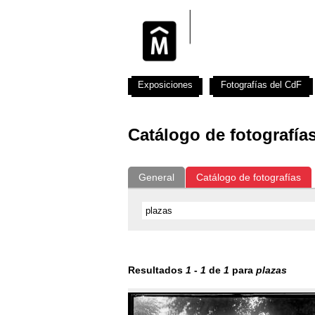
Exposiciones
Fotografías del CdF
Catálogo de fotografía
General
Catálogo de fotografías
Resultados
1
-
1
de
1
para
plazas