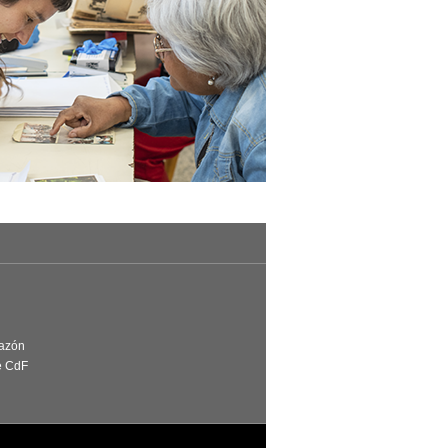
Razón
e CdF