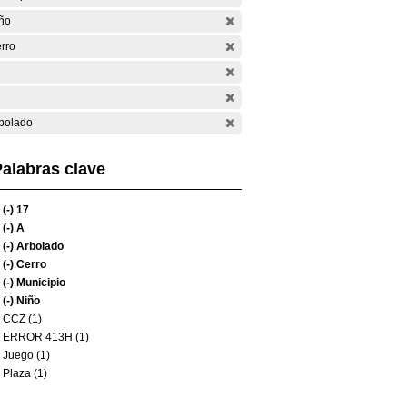
ño
rro
bolado
alabras clave
(-)
17
(-)
A
(-)
Arbolado
(-)
Cerro
(-)
Municipio
(-)
Niño
CCZ (1)
ERROR 413H (1)
Juego (1)
Plaza (1)