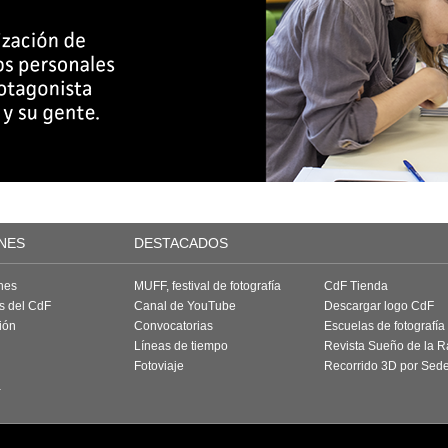
NES
DESTACADOS
nes
MUFF, festival de fotografía
CdF Tienda
as del CdF
Canal de YouTube
Descargar logo CdF
ión
Convocatorias
Escuelas de fotografía
Líneas de tiempo
Revista Sueño de la 
Fotoviaje
Recorrido 3D por Sed
a