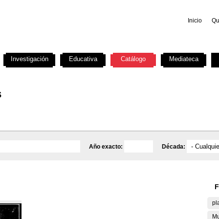
Inicio
Qu
Investigación
Educativa
Catálogo
Mediateca
s
Año exacto:
Década:
F
pl
Mu