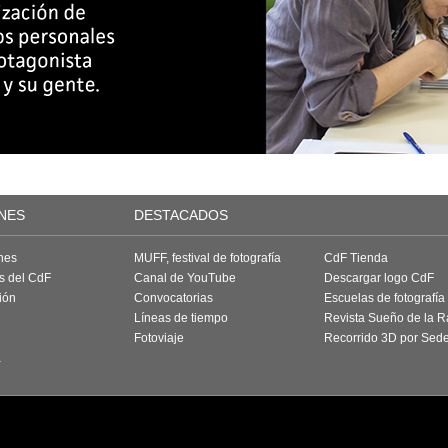
NES
DESTACADOS
nes
MUFF, festival de fotografía
CdF Tienda
as del CdF
Canal de YouTube
Descargar logo CdF
ión
Convocatorias
Escuelas de fotografía
Líneas de tiempo
Revista Sueño de la 
Fotoviaje
Recorrido 3D por Sed
a