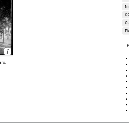
Ni
C
Ce
Pl
P
rro.