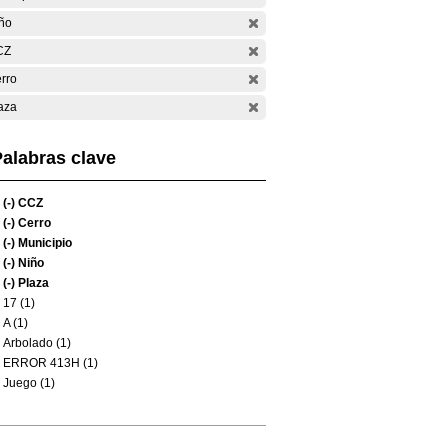
ño
CZ
rro
aza
alabras clave
(-)
CCZ
(-)
Cerro
(-)
Municipio
(-)
Niño
(-)
Plaza
17 (1)
A (1)
Arbolado (1)
ERROR 413H (1)
Juego (1)