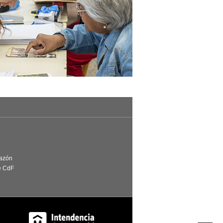
Razón
e CdF