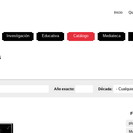
Inicio
Qu
Investigación
Educativa
Catálogo
Mediateca
s
Año exacto:
Década:
F
pl
Mu