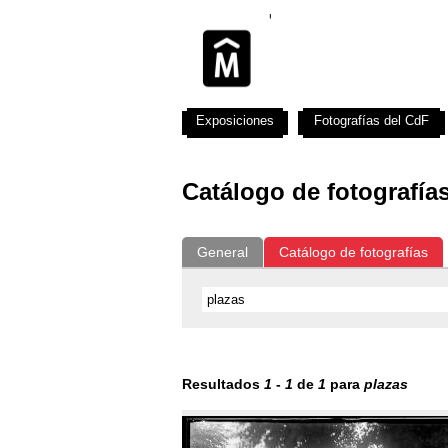
Exposiciones
Fotografías del CdF
Catálogo de fotografía
General
Catálogo de fotografías
Resultados
1
-
1
de
1
para
plazas