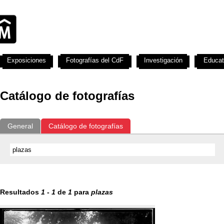
Exposiciones
Fotografías del CdF
Investigación
Educat
Catálogo de fotografías
General
Catálogo de fotografías
Resultados
1
-
1
de
1
para
plazas