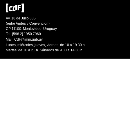
Av. 18 de Julio 885
(entre Andes y Convención)
CP 11100. Montevideo. Uruguay
Tel: [598 2] 1950 7960
Mail:
CdF@imm.gub.uy
Lunes, miércoles, jueves, viernes: de 10 a 19.30 h.
Martes: de 10 a 21 h. Sábados de 9.30 a 14.30 h.