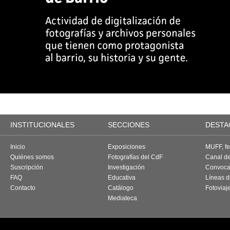
INSTITUCIONALES
SECCIONES
DESTA
Inicio
Exposiciones
MUFF, fes
Quiénes somos
Fotografías del CdF
Canal d
Suscripción
Investigación
Convoca
FAQ
Educativa
Líneas d
Contacto
Catálogo
Fotoviaj
Mediateca