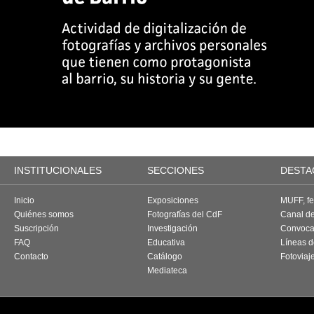
INSTITUCIONALES
SECCIONES
DESTA
Inicio
Exposiciones
MUFF, fes
Quiénes somos
Fotografías del CdF
Canal d
Suscripción
Investigación
Convoca
FAQ
Educativa
Líneas d
Contacto
Catálogo
Fotoviaj
Mediateca