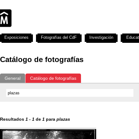
Exposiciones
Fotografías del CdF
Investigación
Educat
Catálogo de fotografías
General
Catálogo de fotografías
Resultados
1
-
1
de
1
para
plazas