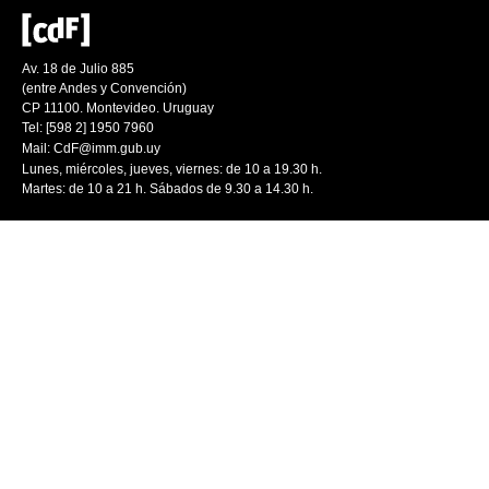
Av. 18 de Julio 885
(entre Andes y Convención)
CP 11100. Montevideo. Uruguay
Tel: [598 2] 1950 7960
Mail:
CdF@imm.gub.uy
Lunes, miércoles, jueves, viernes: de 10 a 19.30 h.
Martes: de 10 a 21 h. Sábados de 9.30 a 14.30 h.