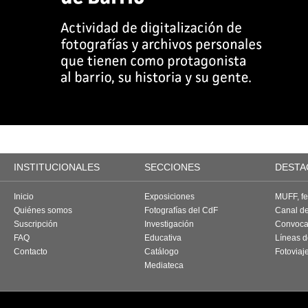
INSTITUCIONALES
SECCIONES
DESTA
Inicio
Exposiciones
MUFF, fes
Quiénes somos
Fotografías del CdF
Canal d
Suscripción
Investigación
Convoca
FAQ
Educativa
Líneas d
Contacto
Catálogo
Fotoviaj
Mediateca