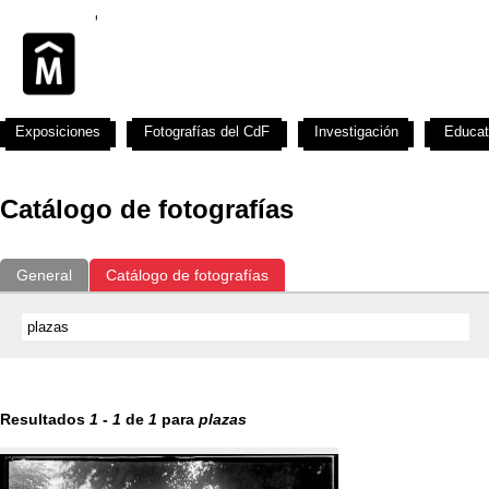
Exposiciones
Fotografías del CdF
Investigación
Educat
Catálogo de fotografías
General
Catálogo de fotografías
Resultados
1
-
1
de
1
para
plazas