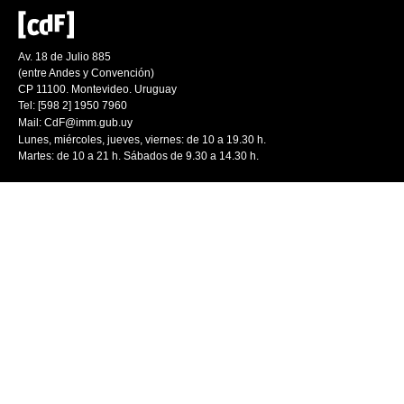
Av. 18 de Julio 885
(entre Andes y Convención)
CP 11100. Montevideo. Uruguay
Tel: [598 2] 1950 7960
Mail:
CdF@imm.gub.uy
Lunes, miércoles, jueves, viernes: de 10 a 19.30 h.
Martes: de 10 a 21 h. Sábados de 9.30 a 14.30 h.