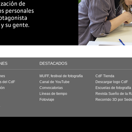
NES
DESTACADOS
nes
MUFF, festival de fotografía
CdF Tienda
as del CdF
Canal de YouTube
Descargar logo CdF
ión
Convocatorias
Escuelas de fotografía
Líneas de tiempo
Revista Sueño de la 
Fotoviaje
Recorrido 3D por Sed
a