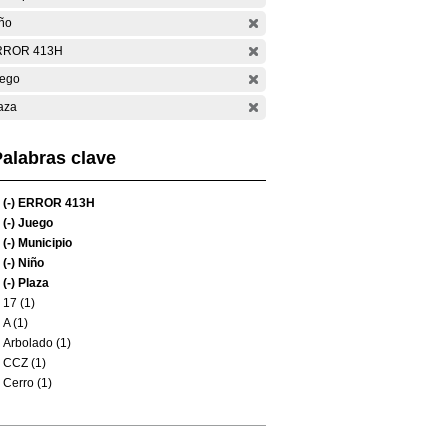
ño
RROR 413H
ego
aza
alabras clave
(-)
ERROR 413H
(-)
Juego
(-)
Municipio
(-)
Niño
(-)
Plaza
17 (1)
A (1)
Arbolado (1)
CCZ (1)
Cerro (1)