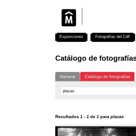
Exposiciones
Fotografías del CdF
Catálogo de fotografía
General
Catálogo de fotografías
Resultados
1
-
1
de
1
para
plazas