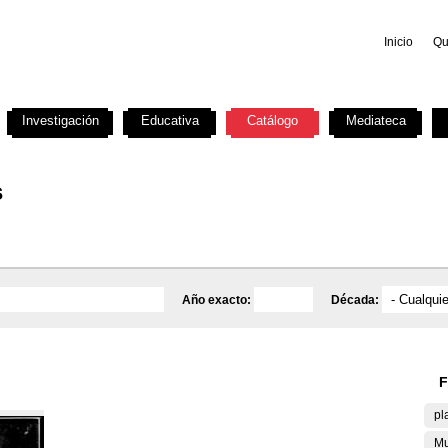
Inicio
Qu
Investigación
Educativa
Catálogo
Mediateca
s
Año exacto:
Década:
F
pl
Mu