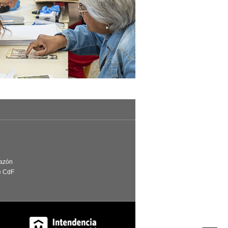
Razón
e CdF