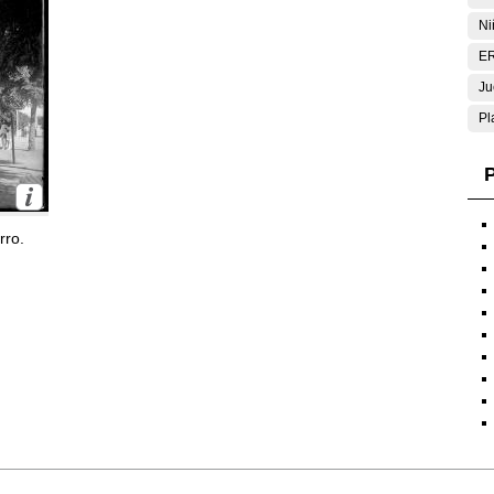
Ni
E
Ju
Pl
P
rro.