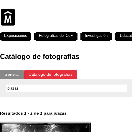
Exposiciones
Fotografías del CdF
Investigación
Educat
Catálogo de fotografías
General
Catálogo de fotografías
Resultados
1
-
1
de
1
para
plazas