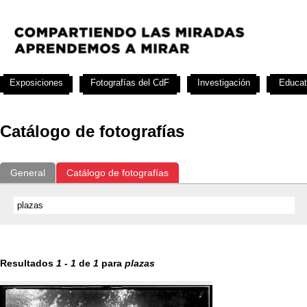
Exposiciones
Fotografías del CdF
Investigación
Educat
Catálogo de fotografías
General
Catálogo de fotografías
Resultados
1
-
1
de
1
para
plazas