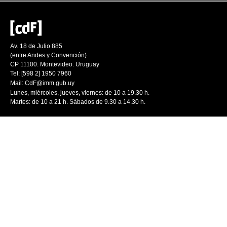
Av. 18 de Julio 885
(entre Andes y Convención)
CP 11100. Montevideo. Uruguay
Tel: [598 2] 1950 7960
Mail:
CdF@imm.gub.uy
Lunes, miércoles, jueves, viernes: de 10 a 19.30 h.
Martes: de 10 a 21 h. Sábados de 9.30 a 14.30 h.