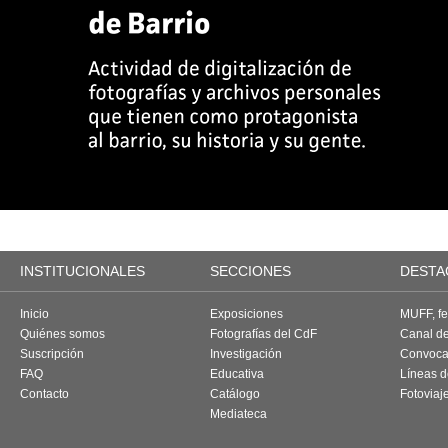
INSTITUCIONALES
SECCIONES
DESTA
Inicio
Exposiciones
MUFF, fes
Quiénes somos
Fotografías del CdF
Canal d
Suscripción
Investigación
Convoca
FAQ
Educativa
Líneas d
Contacto
Catálogo
Fotoviaj
Mediateca