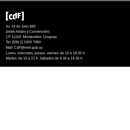
Av. 18 de Julio 885
(entre Andes y Convención)
CP 11100. Montevideo. Uruguay
Tel: [598 2] 1950 7960
Mail:
CdF@imm.gub.uy
Lunes, miércoles, jueves, viernes: de 10 a 19.30 h.
Martes: de 10 a 21 h. Sábados de 9.30 a 14.30 h.