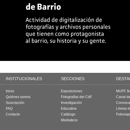
INSTITUCIONALES
SECCIONES
DESTA
Inicio
Exposiciones
MUFF, fes
Quiénes somos
Fotografías del CdF
Canal d
Suscripción
Investigación
Convoca
FAQ
Educativa
Líneas d
Contacto
Catálogo
Fotoviaj
Mediateca