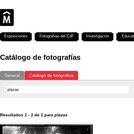
Exposiciones
Fotografías del CdF
Investigación
Educat
Catálogo de fotografías
General
Catálogo de fotografías
Resultados
1
-
1
de
1
para
plazas