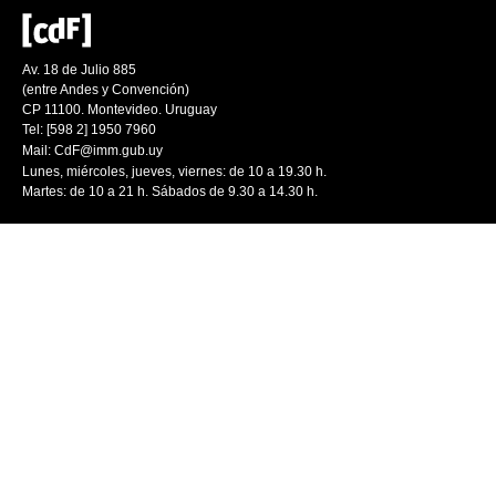
Av. 18 de Julio 885
(entre Andes y Convención)
CP 11100. Montevideo. Uruguay
Tel: [598 2] 1950 7960
Mail:
CdF@imm.gub.uy
Lunes, miércoles, jueves, viernes: de 10 a 19.30 h.
Martes: de 10 a 21 h. Sábados de 9.30 a 14.30 h.