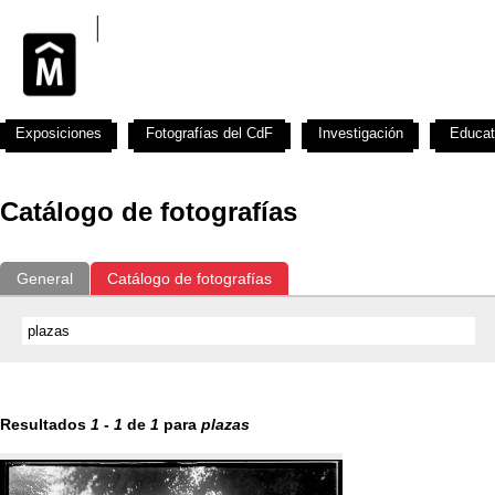
Exposiciones
Fotografías del CdF
Investigación
Educat
Catálogo de fotografías
General
Catálogo de fotografías
Resultados
1
-
1
de
1
para
plazas