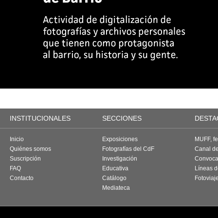
INSTITUCIONALES
SECCIONES
DESTA
Inicio
Exposiciones
MUFF, fes
Quiénes somos
Fotografías del CdF
Canal d
Suscripción
Investigación
Convoca
FAQ
Educativa
Líneas d
Contacto
Catálogo
Fotoviaj
Mediateca