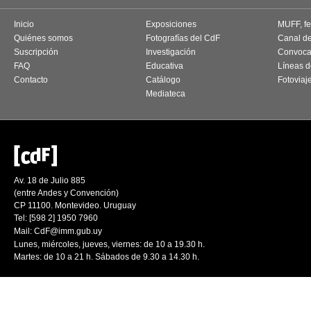
Inicio
Exposiciones
MUFF, fes
Quiénes somos
Fotografías del CdF
Canal d
Suscripción
Investigación
Convoca
FAQ
Educativa
Líneas d
Contacto
Catálogo
Fotoviaj
Mediateca
Av. 18 de Julio 885
(entre Andes y Convención)
CP 11100. Montevideo. Uruguay
Tel: [598 2] 1950 7960
Mail:
CdF@imm.gub.uy
Lunes, miércoles, jueves, viernes: de 10 a 19.30 h.
Martes: de 10 a 21 h. Sábados de 9.30 a 14.30 h.