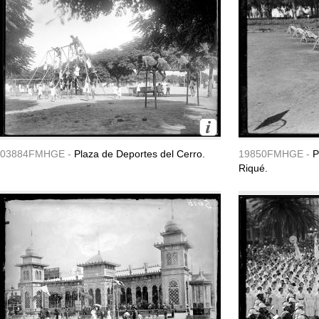
03884FMHGE -
Plaza de Deportes del Cerro.
19850FMHGE -
P
Riqué.