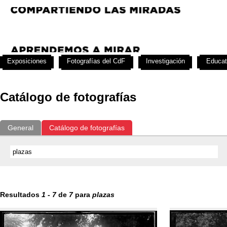
Exposiciones
Fotografías del CdF
Investigación
Educat
Catálogo de fotografías
General
Catálogo de fotografías
Resultados
1
-
7
de
7
para
plazas