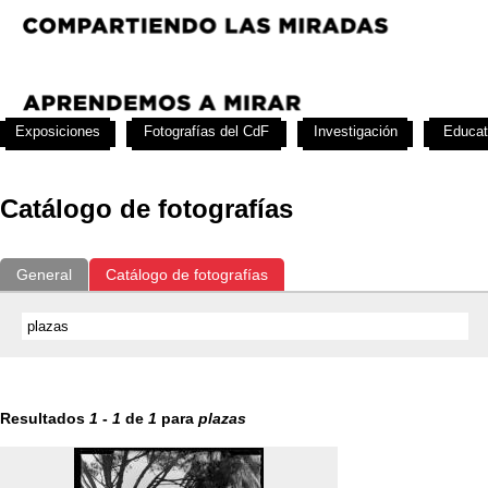
Exposiciones
Fotografías del CdF
Investigación
Educat
Catálogo de fotografías
General
Catálogo de fotografías
Resultados
1
-
1
de
1
para
plazas