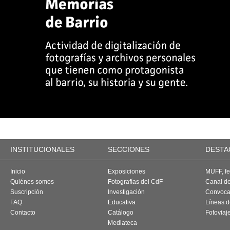
INSTITUCIONALES
SECCIONES
DESTA
Inicio
Exposiciones
MUFF, fes
Quiénes somos
Fotografías del CdF
Canal d
Suscripción
Investigación
Convoca
FAQ
Educativa
Líneas d
Contacto
Catálogo
Fotoviaj
Mediateca