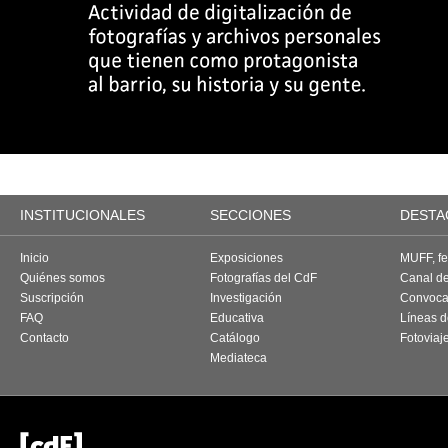
INSTITUCIONALES
SECCIONES
DESTA
Inicio
Exposiciones
MUFF, fes
Quiénes somos
Fotografías del CdF
Canal d
Suscripción
Investigación
Convoca
FAQ
Educativa
Líneas d
Contacto
Catálogo
Fotoviaj
Mediateca