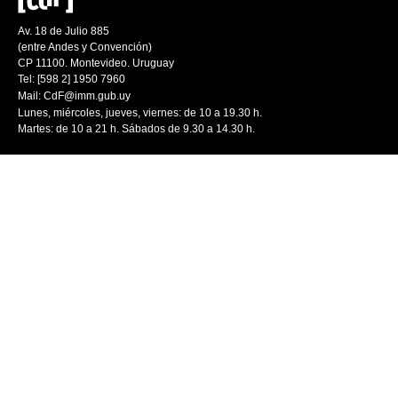
Av. 18 de Julio 885
(entre Andes y Convención)
CP 11100. Montevideo. Uruguay
Tel: [598 2] 1950 7960
Mail:
CdF@imm.gub.uy
Lunes, miércoles, jueves, viernes: de 10 a 19.30 h.
Martes: de 10 a 21 h. Sábados de 9.30 a 14.30 h.