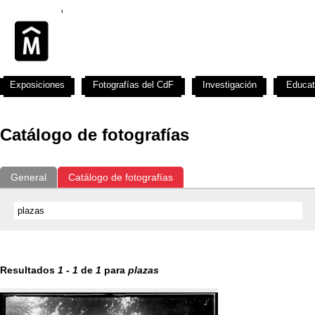
Exposiciones
Fotografías del CdF
Investigación
Educat
Catálogo de fotografías
General
Catálogo de fotografías
Resultados
1
-
1
de
1
para
plazas