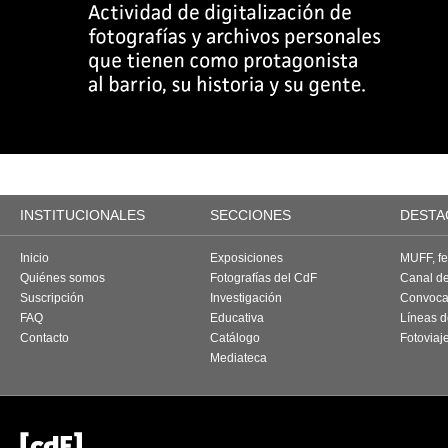
INSTITUCIONALES
SECCIONES
DESTA
Inicio
Exposiciones
MUFF, fes
Quiénes somos
Fotografías del CdF
Canal d
Suscripción
Investigación
Convoca
FAQ
Educativa
Líneas d
Contacto
Catálogo
Fotoviaj
Mediateca