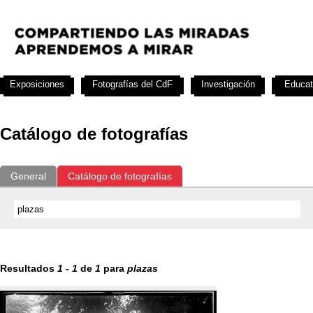
Exposiciones
Fotografías del CdF
Investigación
Educat
Catálogo de fotografías
General
Catálogo de fotografías
Resultados
1
-
1
de
1
para
plazas