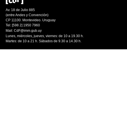
Av. 18 de Julio 885
(entre Andes y Convención)
CP 11100. Montevideo. Uruguay
Tel: [598 2] 1950 7960
Mail:
CdF@imm.gub.uy
Lunes, miércoles, jueves, viernes: de 10 a 19.30 h.
Martes: de 10 a 21 h. Sábados de 9.30 a 14.30 h.