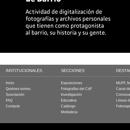
INSTITUCIONALES
SECCIONES
DESTA
Inicio
Exposiciones
MUFF, fes
Quiénes somos
Fotografías del CdF
Canal d
Suscripción
Investigación
Convoca
FAQ
Educativa
Líneas d
Contacto
Catálogo
Fotoviaj
Mediateca