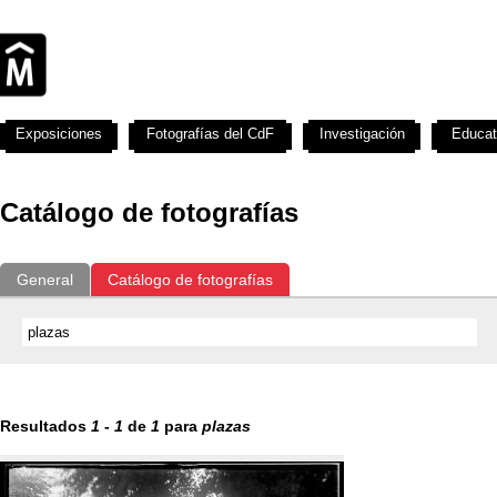
Exposiciones
Fotografías del CdF
Investigación
Educat
Catálogo de fotografías
General
Catálogo de fotografías
Resultados
1
-
1
de
1
para
plazas