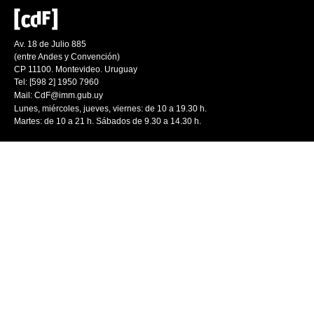
Av. 18 de Julio 885
(entre Andes y Convención)
CP 11100. Montevideo. Uruguay
Tel: [598 2] 1950 7960
Mail:
CdF@imm.gub.uy
Lunes, miércoles, jueves, viernes: de 10 a 19.30 h.
Martes: de 10 a 21 h. Sábados de 9.30 a 14.30 h.