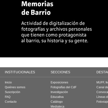
INSTITUCIONALES
SECCIONES
DESTA
Inicio
Exposiciones
MUFF, fes
Quiénes somos
Fotografías del CdF
Canal d
Suscripción
Investigación
Convoca
FAQ
Educativa
Líneas d
Contacto
Catálogo
Fotoviaj
Mediateca