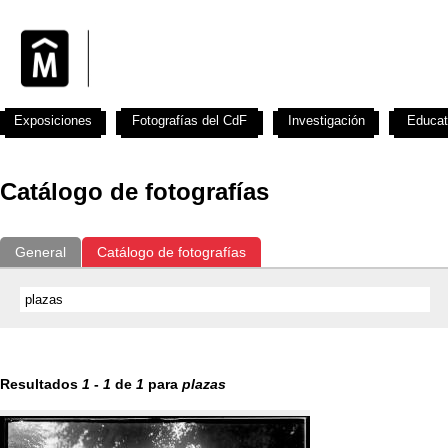
Exposiciones
Fotografías del CdF
Investigación
Educat
Catálogo de fotografías
General
Catálogo de fotografías
Resultados
1
-
1
de
1
para
plazas