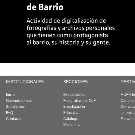
INSTITUCIONALES
SECCIONES
DESTA
Inicio
Exposiciones
MUFF, fes
Quiénes somos
Fotografías del CdF
Canal d
Suscripción
Investigación
Convoca
FAQ
Educativa
Líneas d
Contacto
Catálogo
Fotoviaj
Mediateca