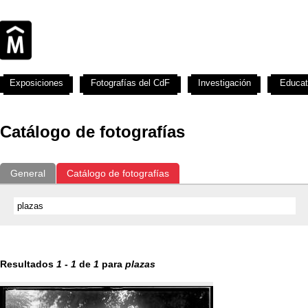
Exposiciones
Fotografías del CdF
Investigación
Educat
Catálogo de fotografías
General
Catálogo de fotografías
Resultados
1
-
1
de
1
para
plazas