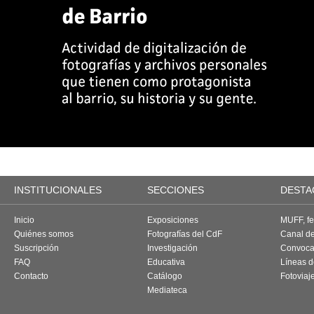
INSTITUCIONALES
SECCIONES
DESTA
Inicio
Exposiciones
MUFF, fes
Quiénes somos
Fotografías del CdF
Canal d
Suscripción
Investigación
Convoca
FAQ
Educativa
Líneas d
Contacto
Catálogo
Fotoviaj
Mediateca