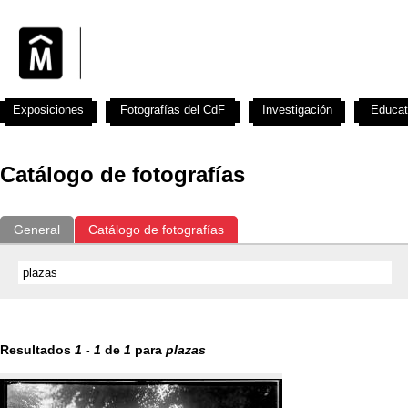
Exposiciones
Fotografías del CdF
Investigación
Educat
Catálogo de fotografías
General
Catálogo de fotografías
Resultados
1
-
1
de
1
para
plazas