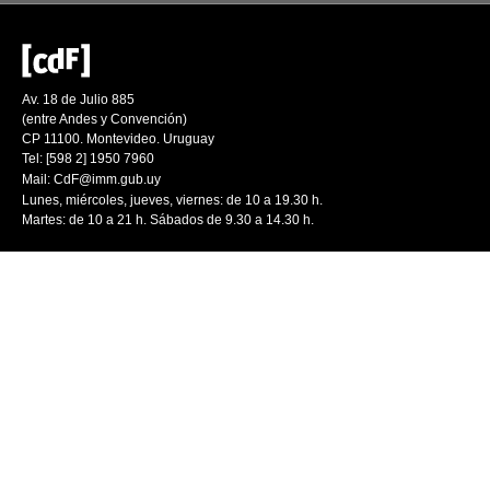
Av. 18 de Julio 885
(entre Andes y Convención)
CP 11100. Montevideo. Uruguay
Tel: [598 2] 1950 7960
Mail:
CdF@imm.gub.uy
Lunes, miércoles, jueves, viernes: de 10 a 19.30 h.
Martes: de 10 a 21 h. Sábados de 9.30 a 14.30 h.