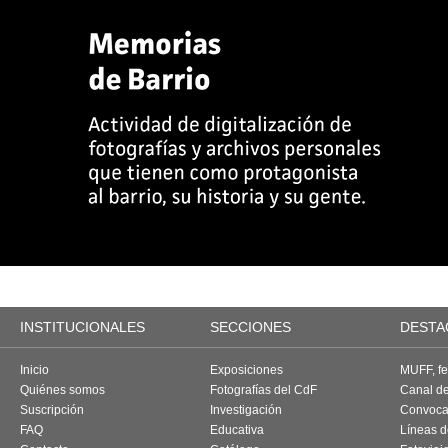
INSTITUCIONALES
SECCIONES
DESTA
Inicio
Exposiciones
MUFF, fes
Quiénes somos
Fotografías del CdF
Canal d
Suscripción
Investigación
Convoca
FAQ
Educativa
Líneas d