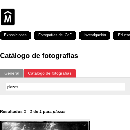
Exposiciones
Fotografías del CdF
Investigación
Educat
Catálogo de fotografías
General
Catálogo de fotografías
Resultados
1
-
1
de
1
para
plazas