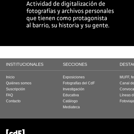
INSTITUCIONALES
SECCIONES
DESTA
Inicio
Exposiciones
MUFF, fes
Quiénes somos
Fotografías del CdF
Canal d
Suscripción
Investigación
Convoca
FAQ
Educativa
Líneas d
Contacto
Catálogo
Fotoviaj
Mediateca