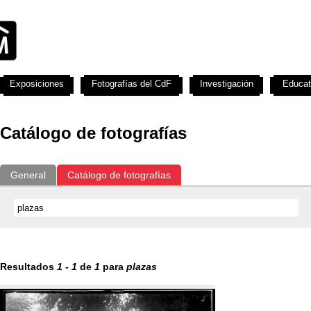
Exposiciones
Fotografías del CdF
Investigación
Educat
Catálogo de fotografías
General
Catálogo de fotografías
Resultados
1
-
1
de
1
para
plazas