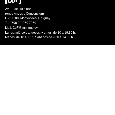
Av. 18 de Julio 885
(entre Andes y Convención)
CP 11100. Montevideo. Uruguay
Tel: [598 2] 1950 7960
Mail:
CdF@imm.gub.uy
Lunes, miércoles, jueves, viernes: de 10 a 19.30 h.
Martes: de 10 a 21 h. Sábados de 9.30 a 14.30 h.