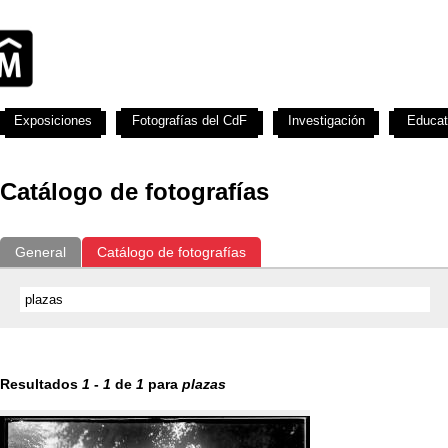
Exposiciones
Fotografías del CdF
Investigación
Educat
Catálogo de fotografías
General
Catálogo de fotografías
Resultados
1
-
1
de
1
para
plazas