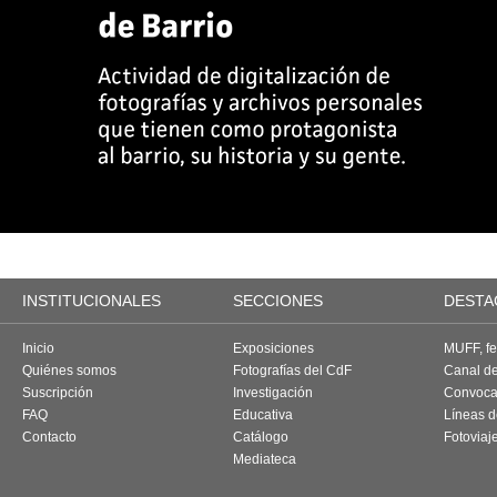
INSTITUCIONALES
SECCIONES
DESTA
Inicio
Exposiciones
MUFF, fes
Quiénes somos
Fotografías del CdF
Canal d
Suscripción
Investigación
Convoca
FAQ
Educativa
Líneas d
Contacto
Catálogo
Fotoviaj
Mediateca