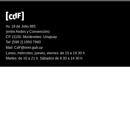
Av. 18 de Julio 885
(entre Andes y Convención)
CP 11100. Montevideo. Uruguay
Tel: [598 2] 1950 7960
Mail:
CdF@imm.gub.uy
Lunes, miércoles, jueves, viernes: de 10 a 19.30 h.
Martes: de 10 a 21 h. Sábados de 9.30 a 14.30 h.