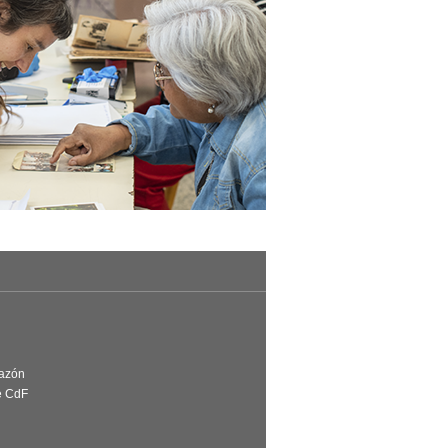
Razón
e CdF