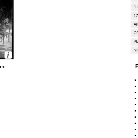
Ju
17
Ar
C
Pl
Ni
P
rro.