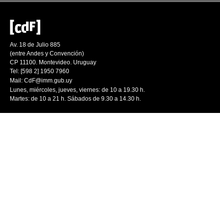
Av. 18 de Julio 885
(entre Andes y Convención)
CP 11100. Montevideo. Uruguay
Tel: [598 2] 1950 7960
Mail:
CdF@imm.gub.uy
Lunes, miércoles, jueves, viernes: de 10 a 19.30 h.
Martes: de 10 a 21 h. Sábados de 9.30 a 14.30 h.