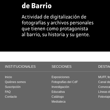
INSTITUCIONALES
SECCIONES
DESTA
Inicio
Exposiciones
MUFF, fes
Quiénes somos
Fotografías del CdF
Canal d
Suscripción
Investigación
Convoca
FAQ
Educativa
Líneas d
Contacto
Catálogo
Fotoviaj
Mediateca