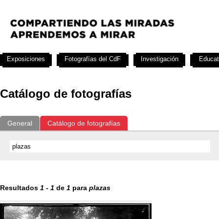
Exposiciones
Fotografías del CdF
Investigación
Educat
Catálogo de fotografías
General
Catálogo de fotografías
Resultados
1
-
1
de
1
para
plazas