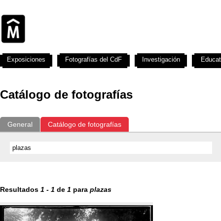
Exposiciones
Fotografías del CdF
Investigación
Educat
Catálogo de fotografías
General
Catálogo de fotografías
Resultados
1
-
1
de
1
para
plazas