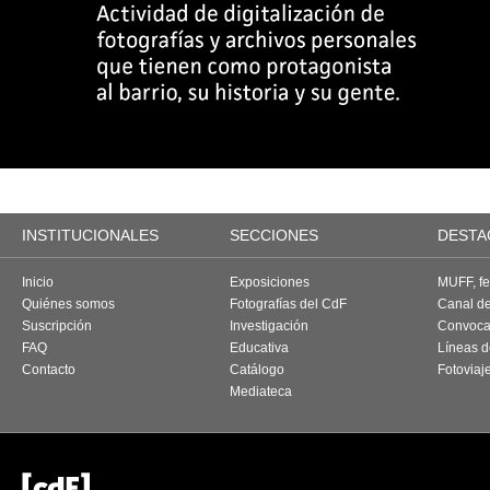
INSTITUCIONALES
SECCIONES
DESTA
Inicio
Exposiciones
MUFF, fes
Quiénes somos
Fotografías del CdF
Canal d
Suscripción
Investigación
Convoca
FAQ
Educativa
Líneas d
Contacto
Catálogo
Fotoviaj
Mediateca