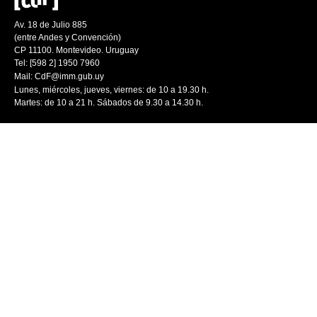
Av. 18 de Julio 885
(entre Andes y Convención)
CP 11100. Montevideo. Uruguay
Tel: [598 2] 1950 7960
Mail:
CdF@imm.gub.uy
Lunes, miércoles, jueves, viernes: de 10 a 19.30 h.
Martes: de 10 a 21 h. Sábados de 9.30 a 14.30 h.