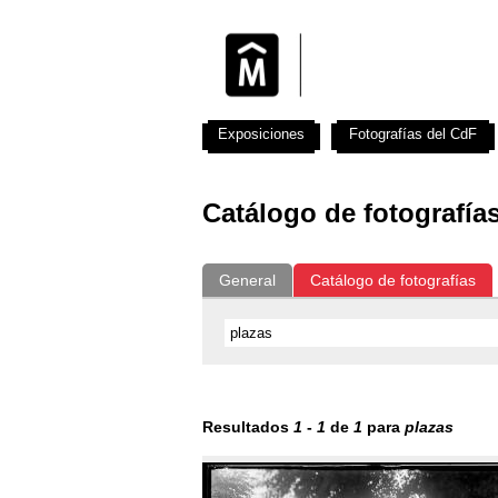
Exposiciones
Fotografías del CdF
Catálogo de fotografía
General
Catálogo de fotografías
Resultados
1
-
1
de
1
para
plazas