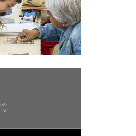
Razón
e CdF