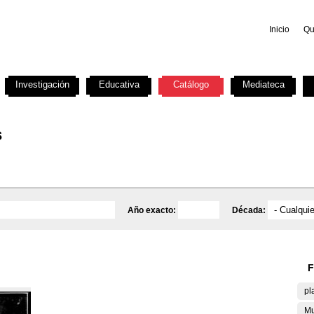
Inicio
Qu
Investigación
Educativa
Catálogo
Mediateca
s
Año exacto:
Década:
F
pl
Mu