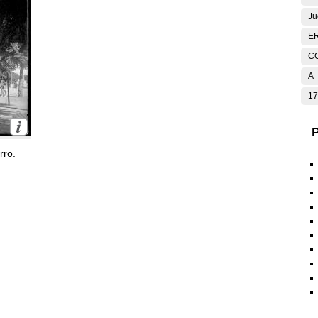
Ju
E
C
A
17
P
rro.