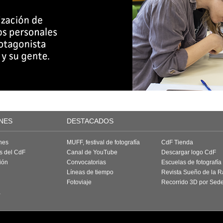
NES
DESTACADOS
nes
MUFF, festival de fotografía
CdF Tienda
as del CdF
Canal de YouTube
Descargar logo CdF
ión
Convocatorias
Escuelas de fotografía
Líneas de tiempo
Revista Sueño de la 
Fotoviaje
Recorrido 3D por Sed
a