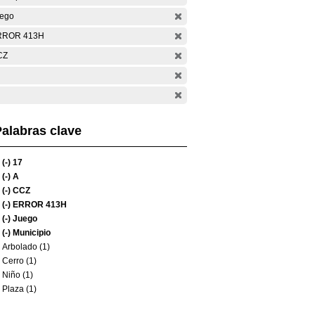
ego
RROR 413H
CZ
alabras clave
(-)
17
(-)
A
(-)
CCZ
(-)
ERROR 413H
(-)
Juego
(-)
Municipio
Arbolado (1)
Cerro (1)
Niño (1)
Plaza (1)