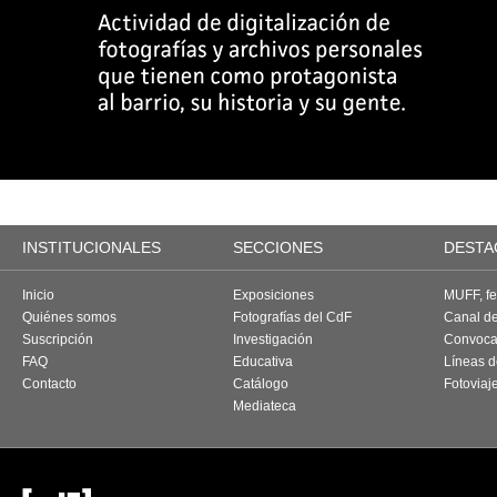
INSTITUCIONALES
SECCIONES
DESTA
Inicio
Exposiciones
MUFF, fes
Quiénes somos
Fotografías del CdF
Canal d
Suscripción
Investigación
Convoca
FAQ
Educativa
Líneas d
Contacto
Catálogo
Fotoviaj
Mediateca