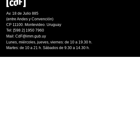
Av. 18 de Julio 885
(entre Andes y Convención)
CP 11100. Montevideo. Uruguay
Tel: [598 2] 1950 7960
Mail:
CdF@imm.gub.uy
Lunes, miércoles, jueves, viernes: de 10 a 19.30 h.
Martes: de 10 a 21 h. Sábados de 9.30 a 14.30 h.