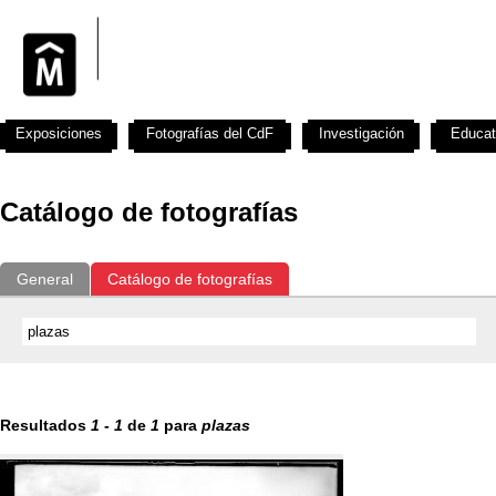
Exposiciones
Fotografías del CdF
Investigación
Educat
Catálogo de fotografías
General
Catálogo de fotografías
Resultados
1
-
1
de
1
para
plazas