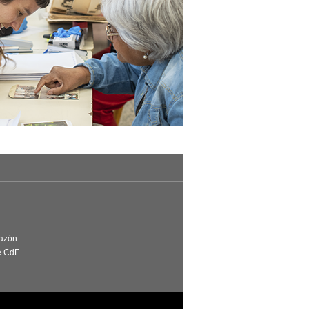
Razón
e CdF