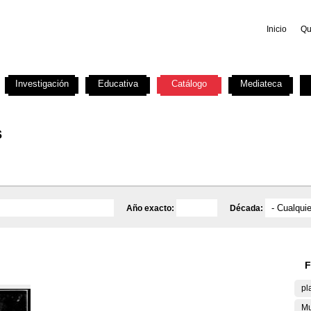
Inicio
Qu
Investigación
Educativa
Catálogo
Mediateca
s
Año exacto:
Década:
F
pl
Mu