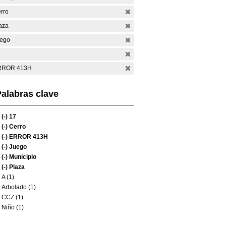
rro
aza
ego
RROR 413H
alabras clave
(-)
17
(-)
Cerro
(-)
ERROR 413H
(-)
Juego
(-)
Municipio
(-)
Plaza
A (1)
Arbolado (1)
CCZ (1)
Niño (1)