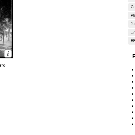
Ce
Pl
Ju
17
E
P
rro.