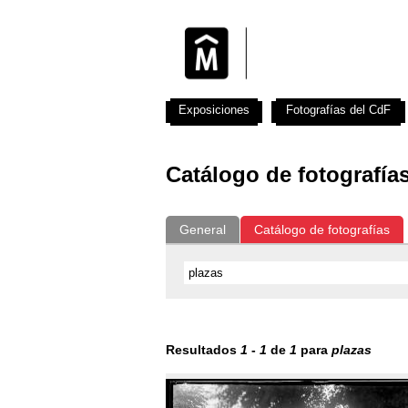
Exposiciones
Fotografías del CdF
Catálogo de fotografía
General
Catálogo de fotografías
Resultados
1
-
1
de
1
para
plazas