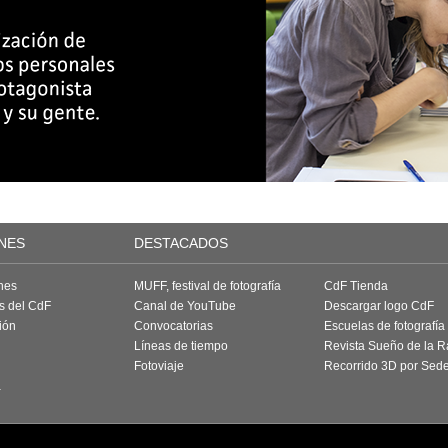
NES
DESTACADOS
nes
MUFF, festival de fotografía
CdF Tienda
as del CdF
Canal de YouTube
Descargar logo CdF
ión
Convocatorias
Escuelas de fotografía
Líneas de tiempo
Revista Sueño de la 
Fotoviaje
Recorrido 3D por Sed
a