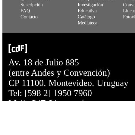
Suscripción
Investigación
Convo
FAQ
Educativa
Línea
Contacto
Catálogo
Fotovi
Mediateca
Av. 18 de Julio 885
(entre Andes y Convención)
CP 11100. Montevideo. Uruguay
Tel: [598 2] 1950 7960
Mail:
CdF@imm.gub.uy
Lunes, miércoles, jueves, viernes: 
Martes: de 10 a 21 h. Sábados de 9