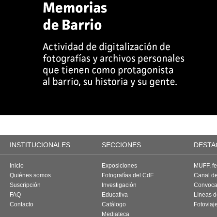
INSTITUCIONALES
SECCIONES
DESTA
Inicio
Exposiciones
MUFF, fes
Quiénes somos
Fotografías del CdF
Canal d
Suscripción
Investigación
Convoca
FAQ
Educativa
Líneas d
Contacto
Catálogo
Fotoviaj
Mediateca