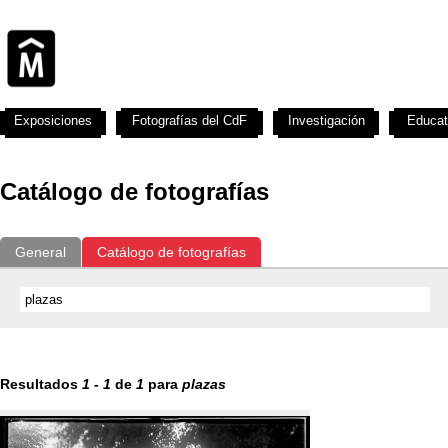
Exposiciones
Fotografías del CdF
Investigación
Educat
Catálogo de fotografías
General
Catálogo de fotografías
Resultados
1
-
1
de
1
para
plazas