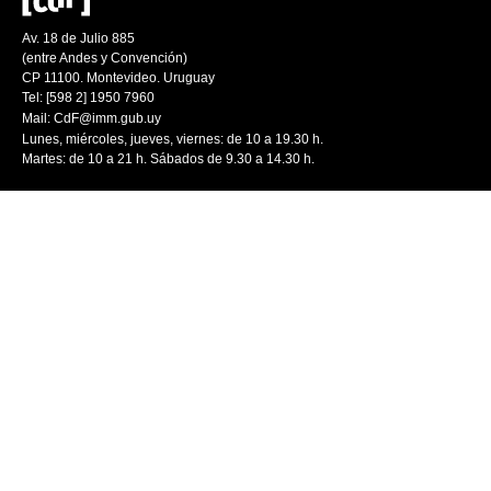
Av. 18 de Julio 885
(entre Andes y Convención)
CP 11100. Montevideo. Uruguay
Tel: [598 2] 1950 7960
Mail:
CdF@imm.gub.uy
Lunes, miércoles, jueves, viernes: de 10 a 19.30 h.
Martes: de 10 a 21 h. Sábados de 9.30 a 14.30 h.