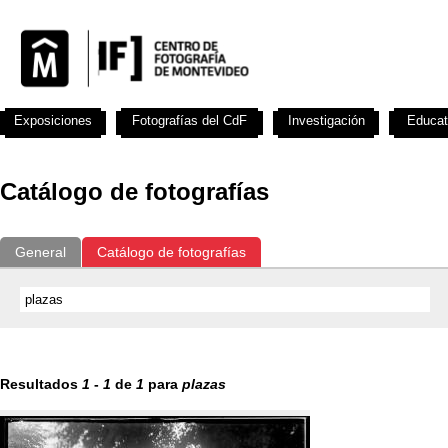
Exposiciones
Fotografías del CdF
Investigación
Educat
Catálogo de fotografías
General
Catálogo de fotografías
Resultados
1
-
1
de
1
para
plazas