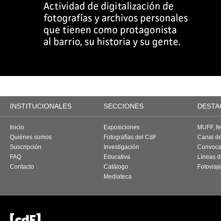
INSTITUCIONALES
SECCIONES
DESTA
Inicio
Exposiciones
MUFF, fes
Quiénes somos
Fotografías del CdF
Canal d
Suscripción
Investigación
Convoca
FAQ
Educativa
Líneas d
Contacto
Catálogo
Fotoviaj
Mediateca