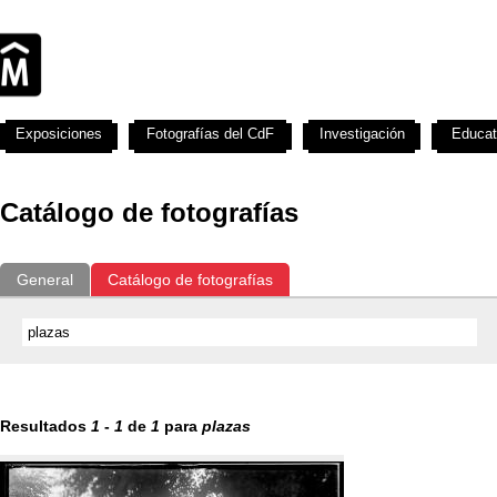
Exposiciones
Fotografías del CdF
Investigación
Educat
Catálogo de fotografías
General
Catálogo de fotografías
Resultados
1
-
1
de
1
para
plazas