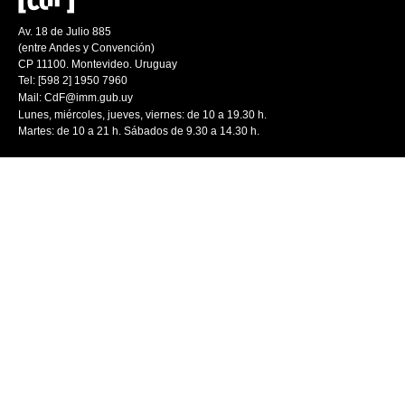
Av. 18 de Julio 885
(entre Andes y Convención)
CP 11100. Montevideo. Uruguay
Tel: [598 2] 1950 7960
Mail:
CdF@imm.gub.uy
Lunes, miércoles, jueves, viernes: de 10 a 19.30 h.
Martes: de 10 a 21 h. Sábados de 9.30 a 14.30 h.