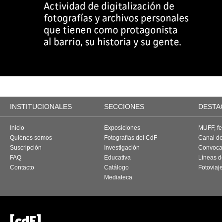
INSTITUCIONALES
SECCIONES
DESTA
Inicio
Exposiciones
MUFF, fes
Quiénes somos
Fotografías del CdF
Canal d
Suscripción
Investigación
Convoca
FAQ
Educativa
Líneas d
Contacto
Catálogo
Fotoviaj
Mediateca