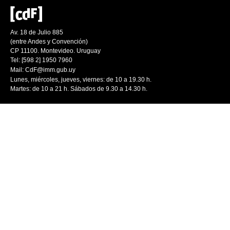
Av. 18 de Julio 885
(entre Andes y Convención)
CP 11100. Montevideo. Uruguay
Tel: [598 2] 1950 7960
Mail:
CdF@imm.gub.uy
Lunes, miércoles, jueves, viernes: de 10 a 19.30 h.
Martes: de 10 a 21 h. Sábados de 9.30 a 14.30 h.