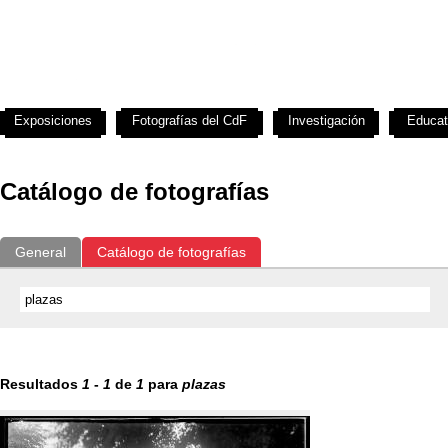
Exposiciones
Fotografías del CdF
Investigación
Educat
Catálogo de fotografías
General
Catálogo de fotografías
Resultados
1
-
1
de
1
para
plazas