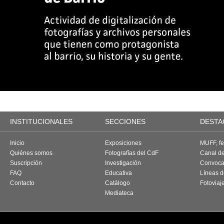
INSTITUCIONALES
SECCIONES
DESTA
Inicio
Exposiciones
MUFF, fes
Quiénes somos
Fotografías del CdF
Canal d
Suscripción
Investigación
Convoca
FAQ
Educativa
Líneas d
Contacto
Catálogo
Fotoviaj
Mediateca