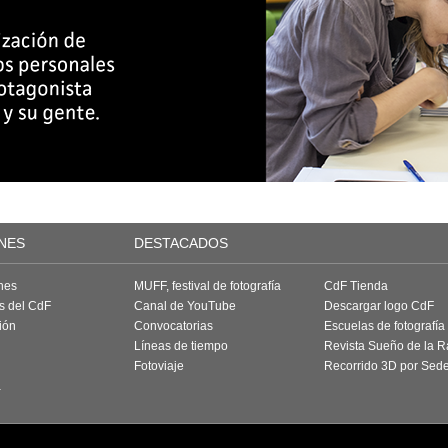
NES
DESTACADOS
nes
MUFF, festival de fotografía
CdF Tienda
as del CdF
Canal de YouTube
Descargar logo CdF
ión
Convocatorias
Escuelas de fotografía
Líneas de tiempo
Revista Sueño de la 
Fotoviaje
Recorrido 3D por Sed
a