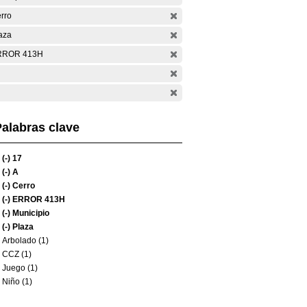
rro
aza
RROR 413H
alabras clave
(-)
17
(-)
A
(-)
Cerro
(-)
ERROR 413H
(-)
Municipio
(-)
Plaza
Arbolado (1)
CCZ (1)
Juego (1)
Niño (1)