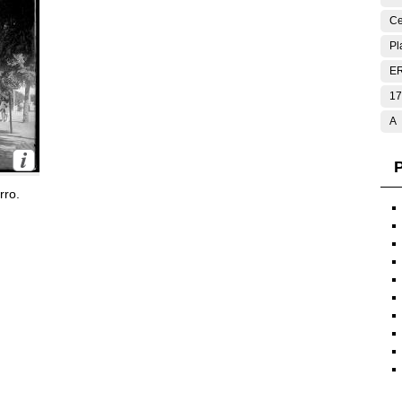
Ce
Pl
E
17
A
P
rro.