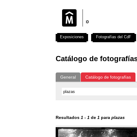
Exposiciones
Fotografías del CdF
Catálogo de fotografía
General
Catálogo de fotografías
Resultados
1
-
1
de
1
para
plazas