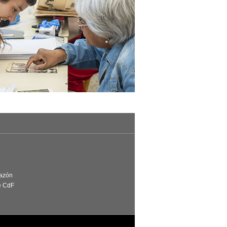
Razón
e CdF