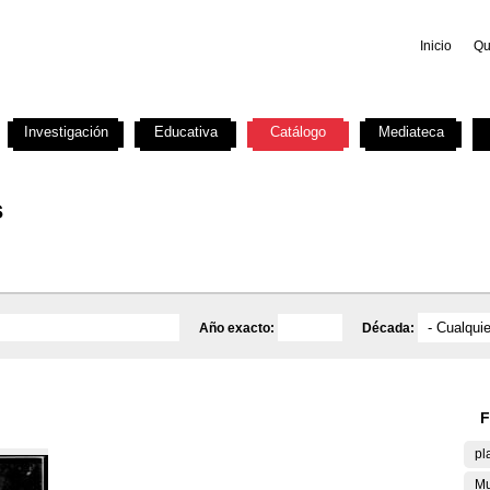
Inicio
Qu
Investigación
Educativa
Catálogo
Mediateca
s
Año exacto:
Década:
F
pl
Mu