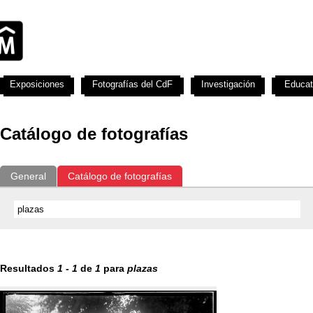
Exposiciones
Fotografías del CdF
Investigación
Educat
Catálogo de fotografías
General
Catálogo de fotografías
Resultados
1
-
1
de
1
para
plazas