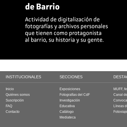
INSTITUCIONALES
SECCIONES
DESTA
Inicio
Exposiciones
MUFF, fes
Quiénes somos
Fotografías del CdF
Canal d
Suscripción
Investigación
Convoca
FAQ
Educativa
Líneas d
Contacto
Catálogo
Fotoviaj
Mediateca