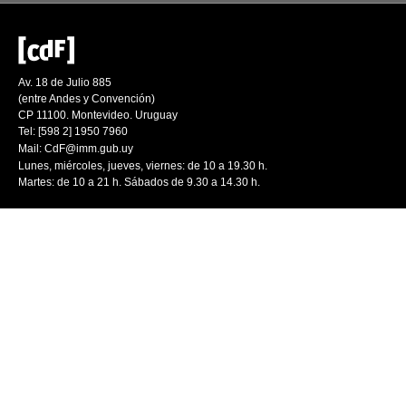
Av. 18 de Julio 885
(entre Andes y Convención)
CP 11100. Montevideo. Uruguay
Tel: [598 2] 1950 7960
Mail:
CdF@imm.gub.uy
Lunes, miércoles, jueves, viernes: de 10 a 19.30 h.
Martes: de 10 a 21 h. Sábados de 9.30 a 14.30 h.