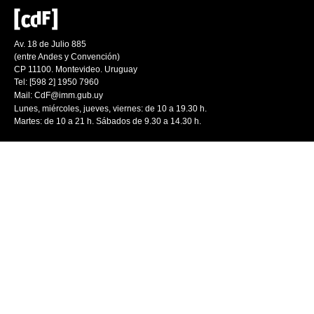
Av. 18 de Julio 885
(entre Andes y Convención)
CP 11100. Montevideo. Uruguay
Tel: [598 2] 1950 7960
Mail:
CdF@imm.gub.uy
Lunes, miércoles, jueves, viernes: de 10 a 19.30 h.
Martes: de 10 a 21 h. Sábados de 9.30 a 14.30 h.