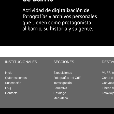
INSTITUCIONALES
SECCIONES
DESTA
Inicio
Exposiciones
MUFF, fes
Quiénes somos
Fotografías del CdF
Canal d
Suscripción
Investigación
Convoca
FAQ
Educativa
Líneas d
Contacto
Catálogo
Fotoviaj
Mediateca