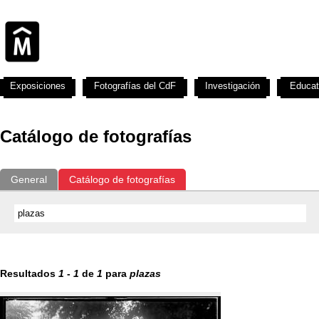
Exposiciones
Fotografías del CdF
Investigación
Educat
Catálogo de fotografías
General
Catálogo de fotografías
Resultados
1
-
1
de
1
para
plazas