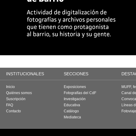
INSTITUCIONALES
SECCIONES
DESTA
Inicio
Exposiciones
MUFF, fes
Quiénes somos
Fotografías del CdF
Canal d
Suscripción
Investigación
Convoca
FAQ
Educativa
Líneas d
Contacto
Catálogo
Fotoviaj
Mediateca