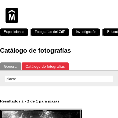
Exposiciones
Fotografías del CdF
Investigación
Educat
Catálogo de fotografías
General
Catálogo de fotografías
Resultados
1
-
1
de
1
para
plazas