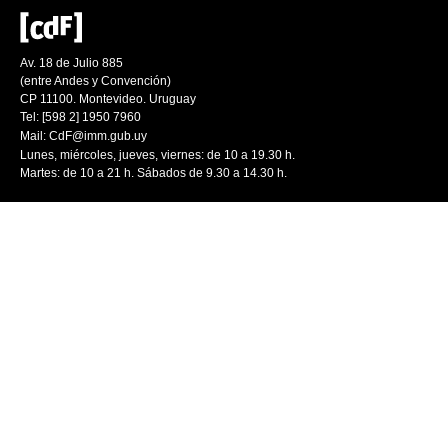
Av. 18 de Julio 885
(entre Andes y Convención)
CP 11100. Montevideo. Uruguay
Tel: [598 2] 1950 7960
Mail:
CdF@imm.gub.uy
Lunes, miércoles, jueves, viernes: de 10 a 19.30 h.
Martes: de 10 a 21 h. Sábados de 9.30 a 14.30 h.