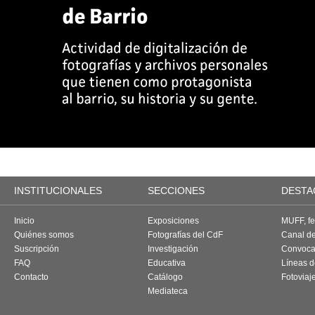
INSTITUCIONALES
SECCIONES
DESTA
Inicio
Exposiciones
MUFF, fes
Quiénes somos
Fotografías del CdF
Canal d
Suscripción
Investigación
Convoca
FAQ
Educativa
Líneas d
Contacto
Catálogo
Fotoviaj
Mediateca