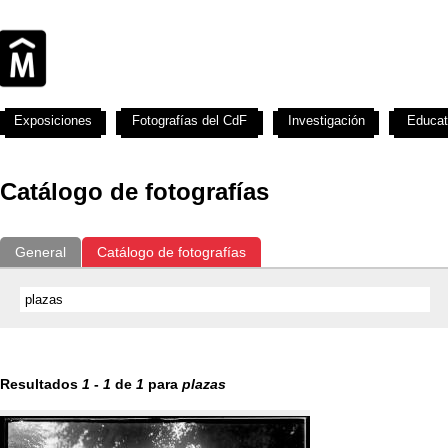
Exposiciones
Fotografías del CdF
Investigación
Educat
Catálogo de fotografías
General
Catálogo de fotografías
Resultados
1
-
1
de
1
para
plazas