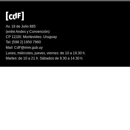
Av. 18 de Julio 885
(entre Andes y Convención)
CP 11100. Montevideo. Uruguay
Tel: [598 2] 1950 7960
Mail:
CdF@imm.gub.uy
Lunes, miércoles, jueves, viernes: de 10 a 19.30 h.
Martes: de 10 a 21 h. Sábados de 9.30 a 14.30 h.