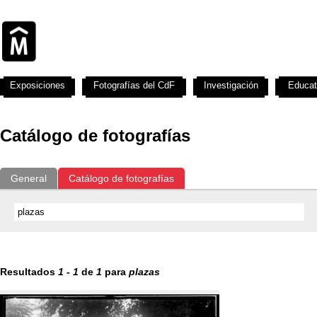
Exposiciones
Fotografías del CdF
Investigación
Educat
Catálogo de fotografías
General
Catálogo de fotografías
Resultados
1
-
1
de
1
para
plazas