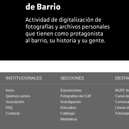
INSTITUCIONALES
SECCIONES
DESTA
Inicio
Exposiciones
MUFF, fes
Quiénes somos
Fotografías del CdF
Canal d
Suscripción
Investigación
Convoca
FAQ
Educativa
Líneas d
Contacto
Catálogo
Fotoviaj
Mediateca