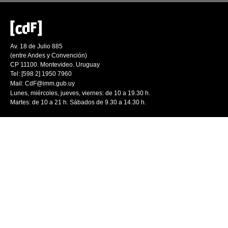
Av. 18 de Julio 885
(entre Andes y Convención)
CP 11100. Montevideo. Uruguay
Tel: [598 2] 1950 7960
Mail:
CdF@imm.gub.uy
Lunes, miércoles, jueves, viernes: de 10 a 19.30 h.
Martes: de 10 a 21 h. Sábados de 9.30 a 14.30 h.