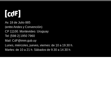
Av. 18 de Julio 885
(entre Andes y Convención)
CP 11100. Montevideo. Uruguay
Tel: [598 2] 1950 7960
Mail:
CdF@imm.gub.uy
Lunes, miércoles, jueves, viernes: de 10 a 19.30 h.
Martes: de 10 a 21 h. Sábados de 9.30 a 14.30 h.