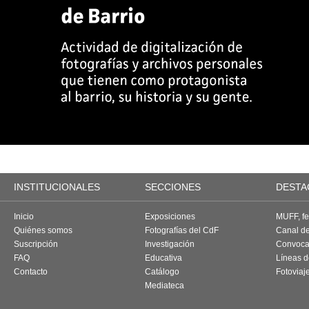
INSTITUCIONALES
SECCIONES
DESTA
Inicio
Exposiciones
MUFF, fes
Quiénes somos
Fotografías del CdF
Canal d
Suscripción
Investigación
Convoca
FAQ
Educativa
Líneas d
Contacto
Catálogo
Fotoviaj
Mediateca