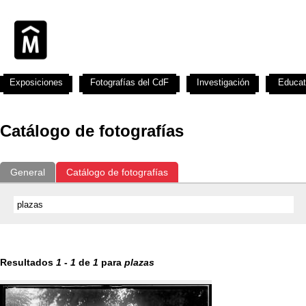
Exposiciones
Fotografías del CdF
Investigación
Educat
Catálogo de fotografías
General
Catálogo de fotografías
Resultados
1
-
1
de
1
para
plazas