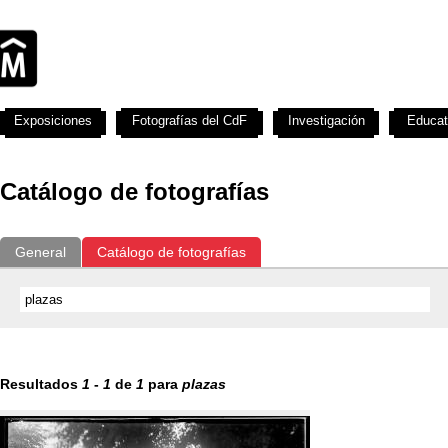
Exposiciones
Fotografías del CdF
Investigación
Educat
Catálogo de fotografías
General
Catálogo de fotografías
Resultados
1
-
1
de
1
para
plazas