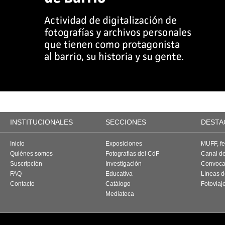
INSTITUCIONALES
SECCIONES
DESTA
Inicio
Exposiciones
MUFF, fes
Quiénes somos
Fotografías del CdF
Canal d
Suscripción
Investigación
Convoca
FAQ
Educativa
Líneas d
Contacto
Catálogo
Fotoviaj
Mediateca