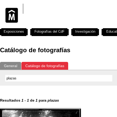
Exposiciones
Fotografías del CdF
Investigación
Educat
Catálogo de fotografías
General
Catálogo de fotografías
Resultados
1
-
1
de
1
para
plazas