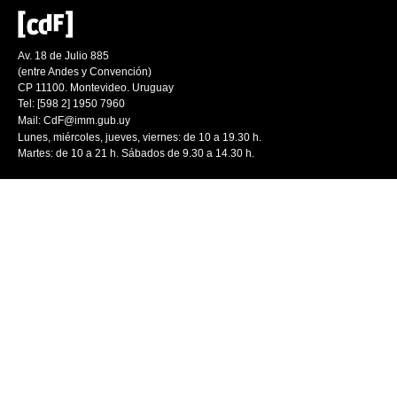
Av. 18 de Julio 885
(entre Andes y Convención)
CP 11100. Montevideo. Uruguay
Tel: [598 2] 1950 7960
Mail:
CdF@imm.gub.uy
Lunes, miércoles, jueves, viernes: de 10 a 19.30 h.
Martes: de 10 a 21 h. Sábados de 9.30 a 14.30 h.