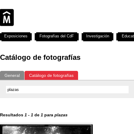
Exposiciones
Fotografías del CdF
Investigación
Educat
Catálogo de fotografías
General
Catálogo de fotografías
Resultados
1
-
1
de
1
para
plazas