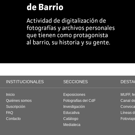
INSTITUCIONALES
SECCIONES
DESTA
Inicio
Exposiciones
MUFF, fes
Quiénes somos
Fotografías del CdF
Canal d
Suscripción
Investigación
Convoca
FAQ
Educativa
Líneas d
Contacto
Catálogo
Fotoviaj
Mediateca