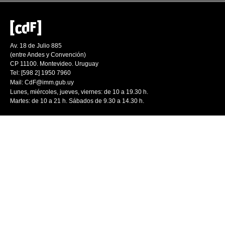
Av. 18 de Julio 885
(entre Andes y Convención)
CP 11100. Montevideo. Uruguay
Tel: [598 2] 1950 7960
Mail:
CdF@imm.gub.uy
Lunes, miércoles, jueves, viernes: de 10 a 19.30 h.
Martes: de 10 a 21 h. Sábados de 9.30 a 14.30 h.