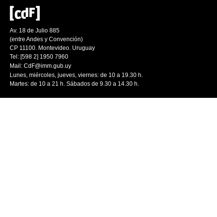
Av. 18 de Julio 885
(entre Andes y Convención)
CP 11100. Montevideo. Uruguay
Tel: [598 2] 1950 7960
Mail:
CdF@imm.gub.uy
Lunes, miércoles, jueves, viernes: de 10 a 19.30 h.
Martes: de 10 a 21 h. Sábados de 9.30 a 14.30 h.