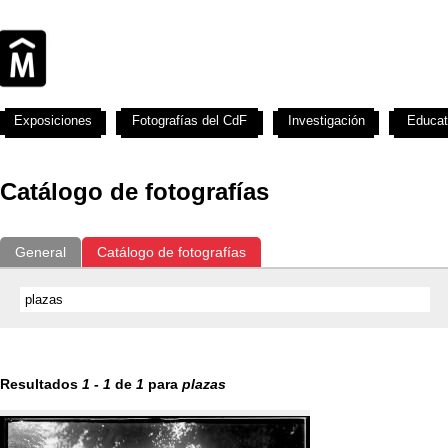
Exposiciones
Fotografías del CdF
Investigación
Educat
Catálogo de fotografías
General
Catálogo de fotografías
Resultados
1
-
1
de
1
para
plazas