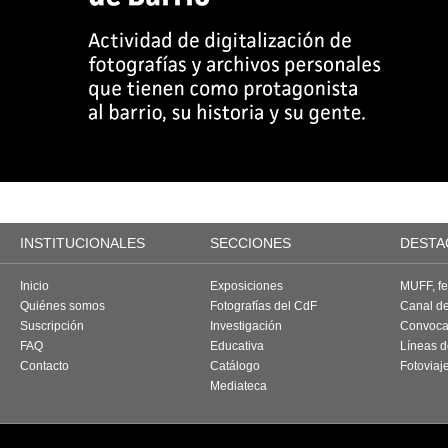
INSTITUCIONALES
SECCIONES
DESTA
Inicio
Exposiciones
MUFF, fes
Quiénes somos
Fotografías del CdF
Canal d
Suscripción
Investigación
Convoca
FAQ
Educativa
Líneas d
Contacto
Catálogo
Fotoviaj
Mediateca