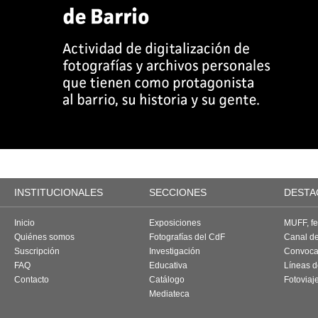
INSTITUCIONALES
SECCIONES
DESTA
Inicio
Exposiciones
MUFF, fes
Quiénes somos
Fotografías del CdF
Canal d
Suscripción
Investigación
Convoca
FAQ
Educativa
Líneas d
Contacto
Catálogo
Fotoviaj
Mediateca