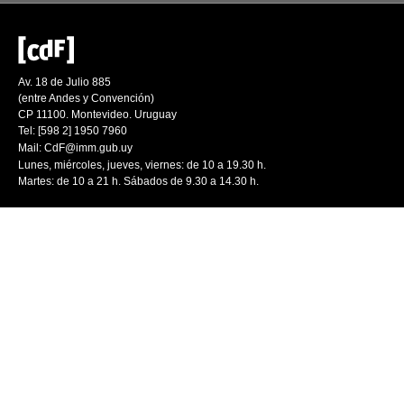
Av. 18 de Julio 885
(entre Andes y Convención)
CP 11100. Montevideo. Uruguay
Tel: [598 2] 1950 7960
Mail:
CdF@imm.gub.uy
Lunes, miércoles, jueves, viernes: de 10 a 19.30 h.
Martes: de 10 a 21 h. Sábados de 9.30 a 14.30 h.