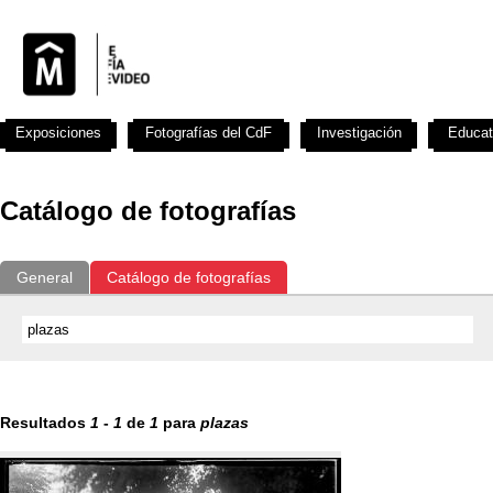
Exposiciones
Fotografías del CdF
Investigación
Educat
Catálogo de fotografías
General
Catálogo de fotografías
Resultados
1
-
1
de
1
para
plazas