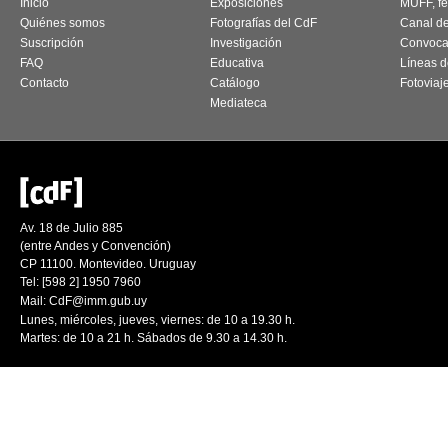
Inicio
Exposiciones
MUFF, fes
Quiénes somos
Fotografías del CdF
Canal d
Suscripción
Investigación
Convoca
FAQ
Educativa
Líneas d
Contacto
Catálogo
Fotoviaj
Mediateca
Av. 18 de Julio 885
(entre Andes y Convención)
CP 11100. Montevideo. Uruguay
Tel: [598 2] 1950 7960
Mail:
CdF@imm.gub.uy
Lunes, miércoles, jueves, viernes: de 10 a 19.30 h.
Martes: de 10 a 21 h. Sábados de 9.30 a 14.30 h.