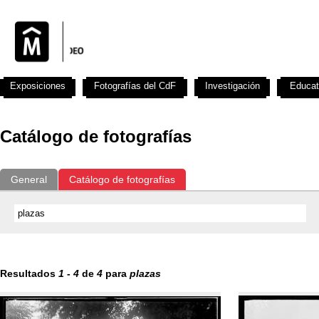
Exposiciones
Fotografías del CdF
Investigación
Educat
Catálogo de fotografías
General
Catálogo de fotografías
Resultados
1
-
4
de
4
para
plazas